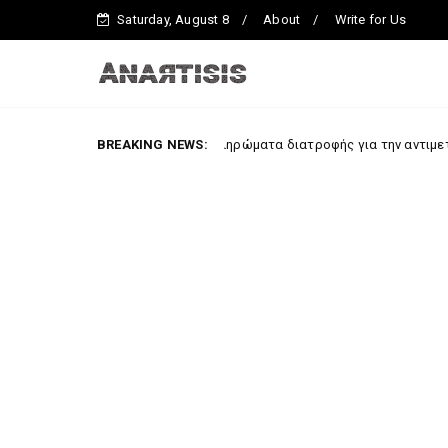
Saturday, August 8
About
Write for Us
Συμπληρώματα διατροφής για την αντιμετώπιση της κατα
BREAKING NEWS:
dynatisma