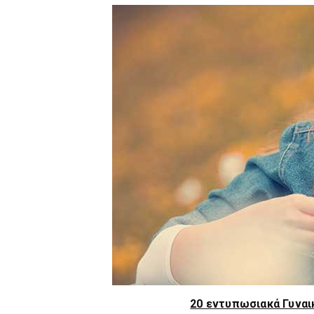
20 εντυπωσιακά Γυναικ