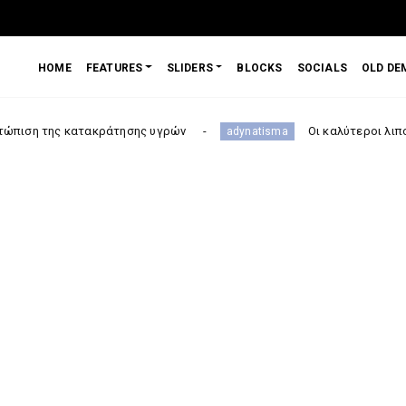
HOME
FEATURES
SLIDERS
BLOCKS
SOCIALS
OLD DE
κράτησης υγρών
Οι καλύτεροι λιποδιαλύτες για κα
adynatisma