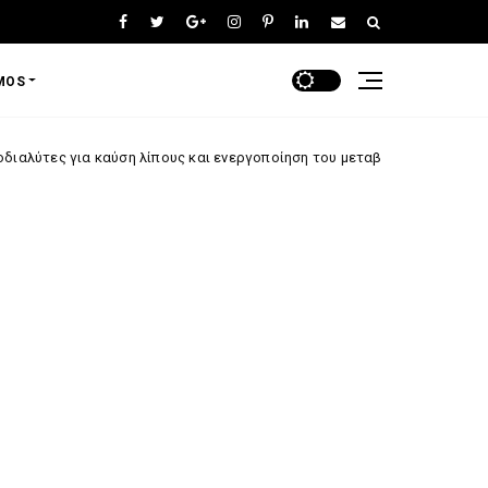
MOS
ύση λίπους και ενεργοποίηση του μεταβολισμού
anosopoiitiko-syst