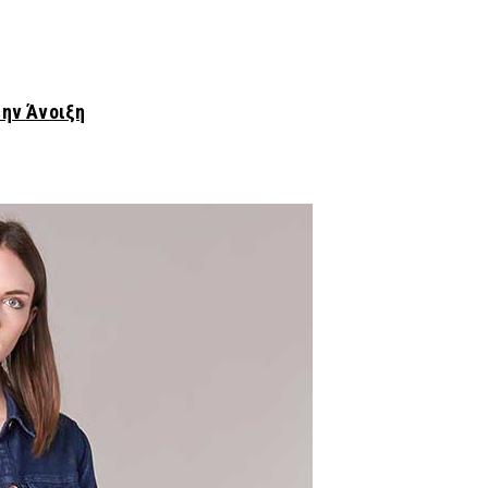
την Άνοιξη