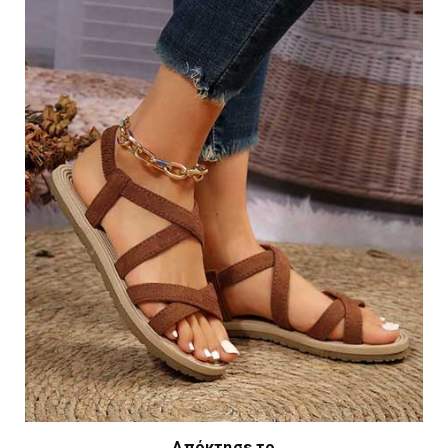
Απόκτησε το