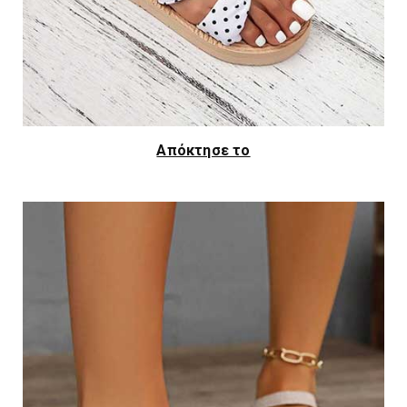
Απόκτησε το