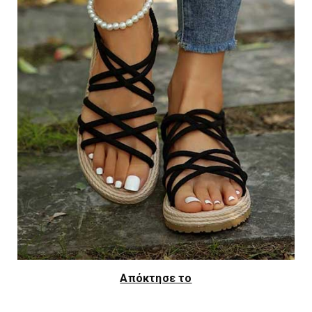
Απόκτησε το