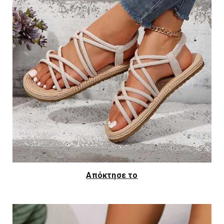
Απόκτησε το