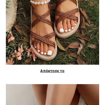
Απόκτησε το