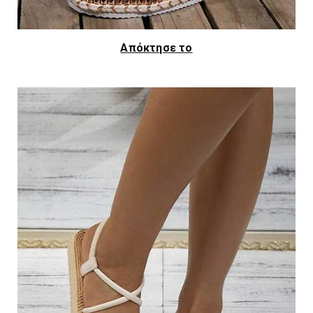
Απόκτησε το