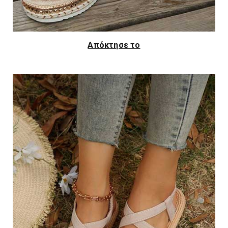
Απόκτησε το