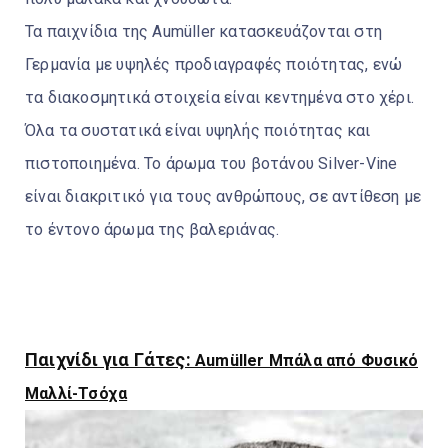
Τα παιχνίδια της Aumüller κατασκευάζονται στη
Γερμανία με υψηλές προδιαγραφές ποιότητας, ενώ
τα διακοσμητικά στοιχεία είναι κεντημένα στο χέρι.
Όλα τα συστατικά είναι υψηλής ποιότητας και
πιστοποιημένα. Το άρωμα του βοτάνου Silver-Vine
είναι διακριτικό για τους ανθρώπους, σε αντίθεση με
το έντονο άρωμα της βαλεριάνας.
Παιχνίδι για Γάτες:
Aumüller Μπάλα από Φυσικό
Μαλλί-Τσόχα