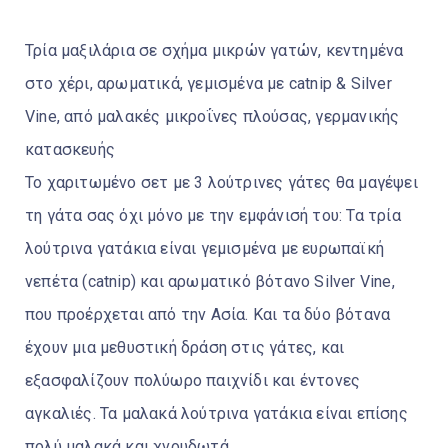
Τρία μαξιλάρια σε σχήμα μικρών γατών, κεντημένα
στο χέρι, αρωματικά, γεμισμένα με catnip & Silver
Vine, από μαλακές μικροΐνες πλούσας, γερμανικής
κατασκευής
Το χαριτωμένο σετ με 3 λούτρινες γάτες θα μαγέψει
τη γάτα σας όχι μόνο με την εμφάνισή του: Τα τρία
λούτρινα γατάκια είναι γεμισμένα με ευρωπαϊκή
νεπέτα (catnip) και αρωματικό βότανο Silver Vine,
που προέρχεται από την Ασία. Και τα δύο βότανα
έχουν μια μεθυστική δράση στις γάτες, και
εξασφαλίζουν πολύωρο παιχνίδι και έντονες
αγκαλιές. Τα μαλακά λούτρινα γατάκια είναι επίσης
πολύ μαλακά και χνουδωτά.