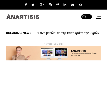
ν αντιμετώπιση της κατακράτησης υγρών
BREAKING NEWS:
Οι καλύτ
adynatisma
- ADVERTISEMENT -