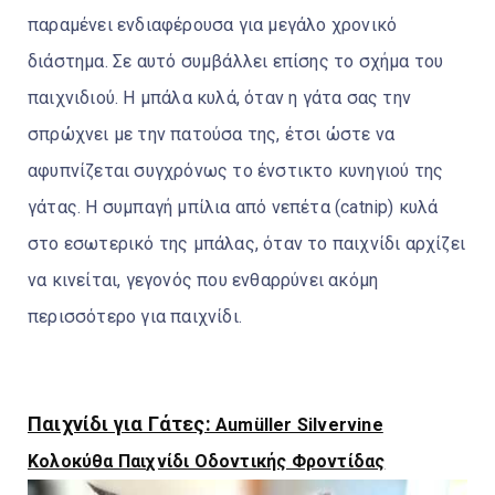
παραμένει ενδιαφέρουσα για μεγάλο χρονικό
διάστημα. Σε αυτό συμβάλλει επίσης το σχήμα του
παιχνιδιού. Η μπάλα κυλά, όταν η γάτα σας την
σπρώχνει με την πατούσα της, έτσι ώστε να
αφυπνίζεται συγχρόνως το ένστικτο κυνηγιού της
γάτας. Η συμπαγή μπίλια από νεπέτα (catnip) κυλά
στο εσωτερικό της μπάλας, όταν το παιχνίδι αρχίζει
να κινείται, γεγονός που ενθαρρύνει ακόμη
περισσότερο για παιχνίδι.
Παιχνίδι για Γάτες:
Aumüller Silvervine
Κολοκύθα Παιχνίδι Οδοντικής Φροντίδας