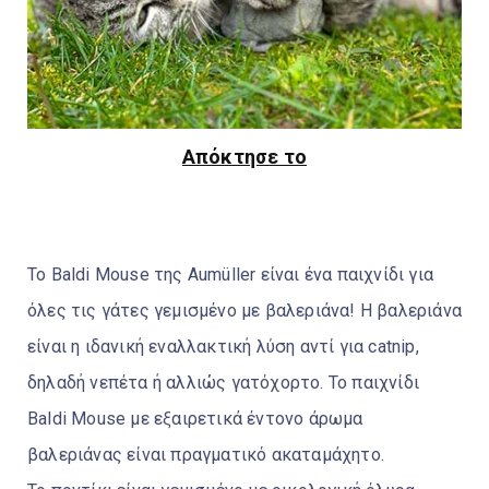
Απόκτησε το
Το Baldi Mouse της Aumüller είναι ένα παιχνίδι για
όλες τις γάτες γεμισμένο με βαλεριάνα!
Η βαλεριάνα
είναι η ιδανική εναλλακτική λύση αντί για catnip,
δηλαδή νεπέτα ή αλλιώς γατόχορτο. Το παιχνίδι
Baldi Mouse με εξαιρετικά έντονο άρωμα
βαλεριάνας είναι πραγματικό ακαταμάχητο.