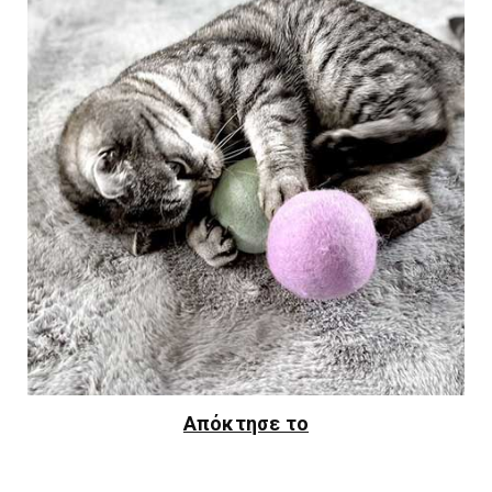
Απόκτησε το