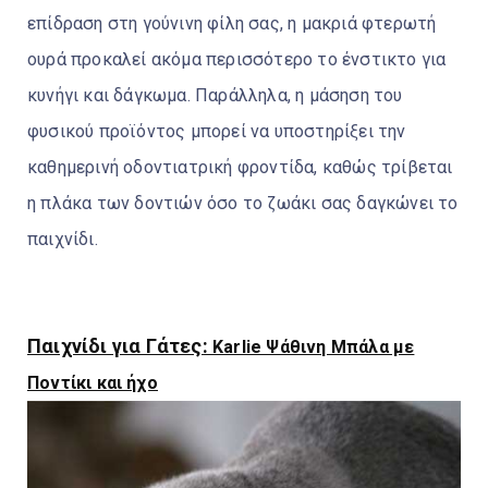
επίδραση στη γούνινη φίλη σας, η μακριά φτερωτή
ουρά προκαλεί ακόμα περισσότερο το ένστικτο για
κυνήγι και δάγκωμα. Παράλληλα, η μάσηση του
φυσικού προϊόντος μπορεί να υποστηρίξει την
καθημερινή οδοντιατρική φροντίδα, καθώς τρίβεται
η πλάκα των δοντιών όσο το ζωάκι σας δαγκώνει το
παιχνίδι.
Παιχνίδι για Γάτες:
Karlie Ψάθινη Μπάλα με
Ποντίκι και ήχο