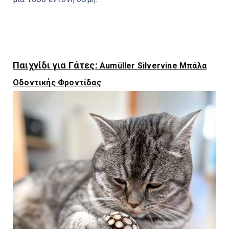
Παιχνίδι για Γάτες:
Aumüller Silvervine Μπάλα
Οδοντικής Φροντίδας