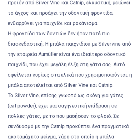
προϊόν από Silver Vine και Catnip, ελκυστική, μειώνει
το άγχος και προάγει την οδοντική φροντίδα,
ενθαρρύνει για παιχνίδι και ροκάνισμα.
Η φροντίδα των δοντιών δεν ήταν ποτέ πιο
διασκεδαστική: Η μπάλα παιχνιδιού με Silvervine από
την εταιρεία Aumüller είναι ένα ιδιαίτερο οδοντικό
παιχνίδι, που έχει μεγάλη έλξη στη γάτα σας. Αυτό
οφείλεται κυρίως στα υλικά που χρησιμοποιούνται: η
μπάλα αποτελείται από Silver Vine και Catnip.
Το Silver Vine, επίσης γνωστό ως σκόνη για γάτες
(cat powder), έχει μια σαγηνευτική επίδραση σε
πολλές γάτες, με το που μασήσουν το φλοιό. Σε
συνδυασμό με την Catnip προκύπτει ένα πραγματικά
ακαταμάχητο μείγμα, χάρη στο οποίο η μπάλα