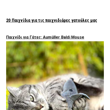
20 Παιχνίδια για τις παιχνιδιάρες γατούλες μας
Παιχνίδι για Γάτες: Aumüller Baldi Mouse