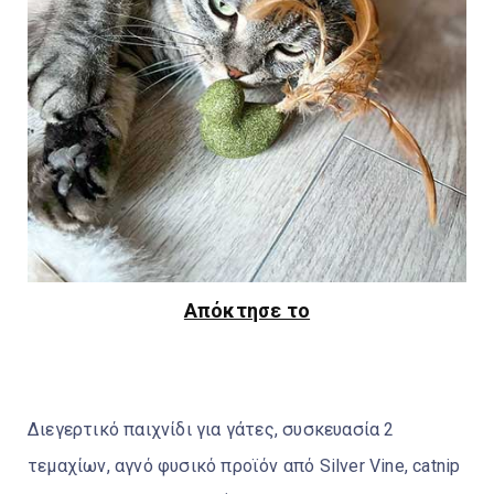
Απόκτησε το
Διεγερτικό παιχνίδι για γάτες, συσκευασία 2
τεμαχίων, αγνό φυσικό προϊόν από Silver Vine, catnip