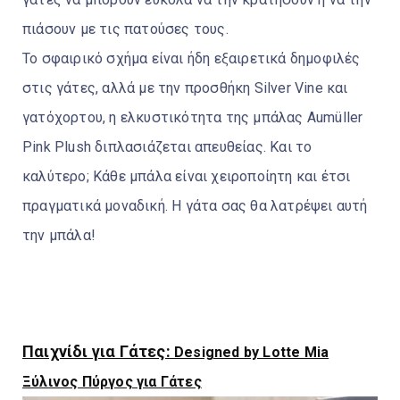
πιάσουν με τις πατούσες τους.
Το σφαιρικό σχήμα είναι ήδη εξαιρετικά δημοφιλές
στις γάτες, αλλά με την προσθήκη Silver Vine και
γατόχορτου, η ελκυστικότητα της μπάλας Aumüller
Pink Plush διπλασιάζεται απευθείας. Και το
καλύτερο; Κάθε μπάλα είναι χειροποίητη και έτσι
πραγματικά μοναδική. Η γάτα σας θα λατρέψει αυτή
την μπάλα!
Παιχνίδι για Γάτες:
Designed by Lotte Mia
Ξύλινος Πύργος για Γάτες