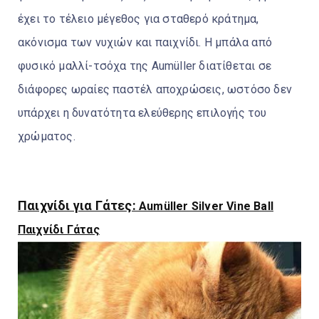
έχει το τέλειο μέγεθος για σταθερό κράτημα,
ακόνισμα των νυχιών και παιχνίδι. Η μπάλα από
φυσικό μαλλί-τσόχα της Aumüller διατίθεται σε
διάφορες ωραίες παστέλ αποχρώσεις, ωστόσο δεν
υπάρχει η δυνατότητα ελεύθερης επιλογής του
χρώματος.
Παιχνίδι για Γάτες:
Aumüller Silver Vine Ball
Παιχνίδι Γάτας